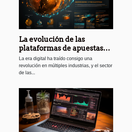
La evolución de las
plataformas de apuestas
en línea y su impacto en la
La era digital ha traído consigo una
economía nicaragüense
revolución en múltiples industrias, y el sector
de las...