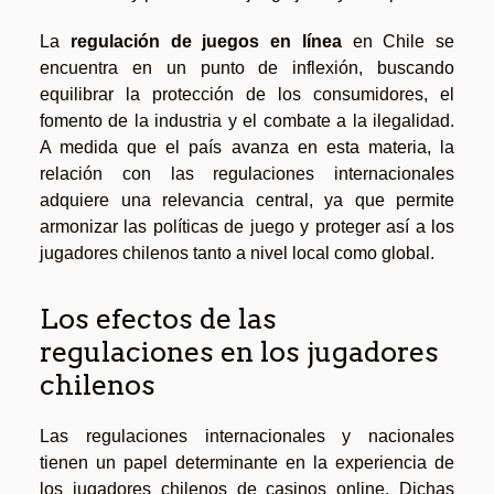
La
regulación de juegos en línea
en Chile se
encuentra en un punto de inflexión, buscando
equilibrar la protección de los consumidores, el
fomento de la industria y el combate a la ilegalidad.
A medida que el país avanza en esta materia, la
relación con las regulaciones internacionales
adquiere una relevancia central, ya que permite
armonizar las políticas de juego y proteger así a los
jugadores chilenos tanto a nivel local como global.
Los efectos de las
regulaciones en los jugadores
chilenos
Las regulaciones internacionales y nacionales
tienen un papel determinante en la experiencia de
los jugadores chilenos de casinos online. Dichas