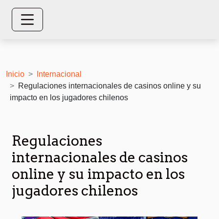
Inicio
Internacional
Regulaciones internacionales de casinos online y su
impacto en los jugadores chilenos
Regulaciones
internacionales de casinos
online y su impacto en los
jugadores chilenos