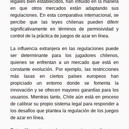
legales bien establecidos, han influido en la manera
en que otros mercados están adaptando sus
regulaciones. En esta comparativa internacional, se
percibe que las leyes chilenas pueden diferir
significativamente en términos de permisividad y
control de la práctica de juegos de azar en línea.
La influencia extranjera en las regulaciones puede
ser determinante para los jugadores chilenos,
quienes se enfrentan a un mercado que está en
constante evolución. Por ejemplo, las restricciones
más laxas en ciertos países europeos han
propiciado un entorno donde se fomenta la
innovación y se ofrecen mayores garantías para los
usuarios. Mientras tanto, Chile aún está en proceso
de calibrar su propio sistema legal para responder a
los desafíos que plantea la regulación de los juegos
de azar en línea.