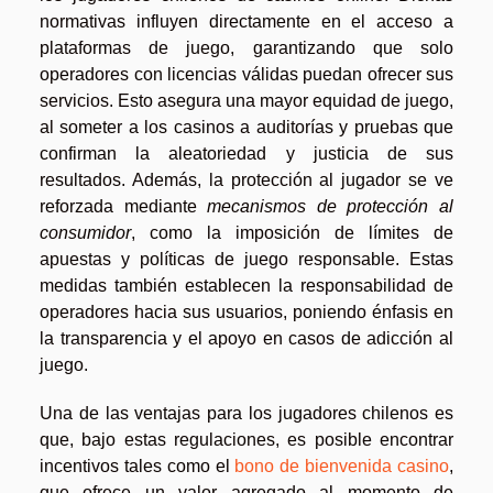
normativas influyen directamente en el acceso a
plataformas de juego, garantizando que solo
operadores con licencias válidas puedan ofrecer sus
servicios. Esto asegura una mayor equidad de juego,
al someter a los casinos a auditorías y pruebas que
confirman la aleatoriedad y justicia de sus
resultados. Además, la protección al jugador se ve
reforzada mediante
mecanismos de protección al
consumidor
, como la imposición de límites de
apuestas y políticas de juego responsable. Estas
medidas también establecen la responsabilidad de
operadores hacia sus usuarios, poniendo énfasis en
la transparencia y el apoyo en casos de adicción al
juego.
Una de las ventajas para los jugadores chilenos es
que, bajo estas regulaciones, es posible encontrar
incentivos tales como el
bono de bienvenida casino
,
que ofrece un valor agregado al momento de