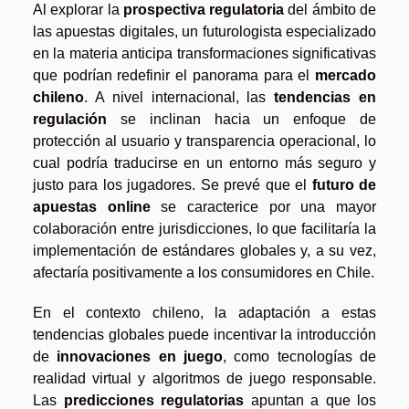
Al explorar la
prospectiva regulatoria
del ámbito de
las apuestas digitales, un futurologista especializado
en la materia anticipa transformaciones significativas
que podrían redefinir el panorama para el
mercado
chileno
. A nivel internacional, las
tendencias en
regulación
se inclinan hacia un enfoque de
protección al usuario y transparencia operacional, lo
cual podría traducirse en un entorno más seguro y
justo para los jugadores. Se prevé que el
futuro de
apuestas online
se caracterice por una mayor
colaboración entre jurisdicciones, lo que facilitaría la
implementación de estándares globales y, a su vez,
afectaría positivamente a los consumidores en Chile.
En el contexto chileno, la adaptación a estas
tendencias globales puede incentivar la introducción
de
innovaciones en juego
, como tecnologías de
realidad virtual y algoritmos de juego responsable.
Las
predicciones regulatorias
apuntan a que los