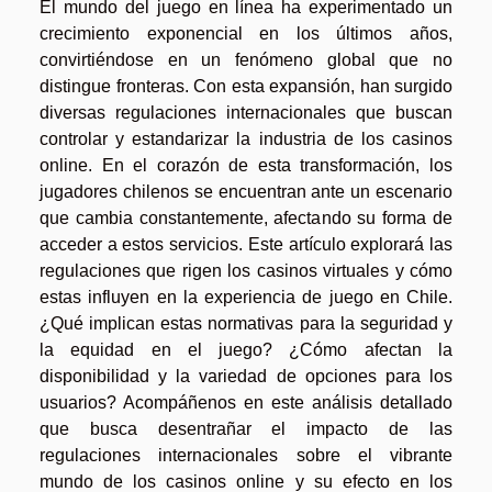
El mundo del juego en línea ha experimentado un
crecimiento exponencial en los últimos años,
convirtiéndose en un fenómeno global que no
distingue fronteras. Con esta expansión, han surgido
diversas regulaciones internacionales que buscan
controlar y estandarizar la industria de los casinos
online. En el corazón de esta transformación, los
jugadores chilenos se encuentran ante un escenario
que cambia constantemente, afectando su forma de
acceder a estos servicios. Este artículo explorará las
regulaciones que rigen los casinos virtuales y cómo
estas influyen en la experiencia de juego en Chile.
¿Qué implican estas normativas para la seguridad y
la equidad en el juego? ¿Cómo afectan la
disponibilidad y la variedad de opciones para los
usuarios? Acompáñenos en este análisis detallado
que busca desentrañar el impacto de las
regulaciones internacionales sobre el vibrante
mundo de los casinos online y su efecto en los