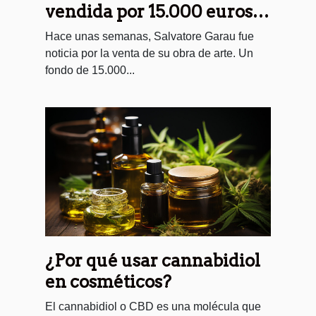
vendida por 15.000 euros
fue plagiada
Hace unas semanas, Salvatore Garau fue
noticia por la venta de su obra de arte. Un
fondo de 15.000...
¿Por qué usar cannabidiol
en cosméticos?
El cannabidiol o CBD es una molécula que