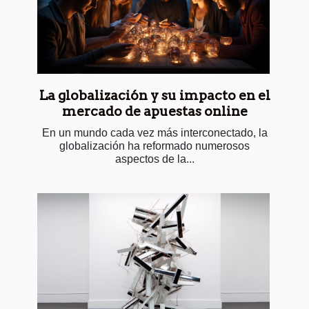
La globalización y su impacto en el
mercado de apuestas online
En un mundo cada vez más interconectado, la
globalización ha reformado numerosos
aspectos de la...